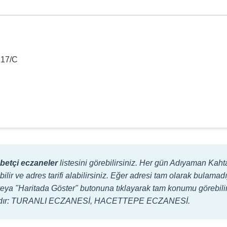
İ
.17/C
etçi eczaneler
listesini görebilirsiniz. Her gün Adıyaman Kah
bilir ve adres tarifi alabilirsiniz. Eğer adresi tam olarak bulam
lir veya "Haritada Göster" butonuna tıklayarak tam konumu görebili
lardır: TURANLI ECZANESİ, HACETTEPE ECZANESİ.