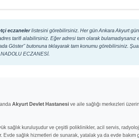
tçi eczaneler
listesini görebilirsiniz. Her gün Ankara Akyurt gü
adres tarifi alabilirsiniz. Eğer adresi tam olarak bulamadıysanız 
aritada Göster" butonuna tıklayarak tam konumu görebilirsiniz. Şu
PE ANADOLU ECZANESİ.
oranda
Akyurt Devlet Hastanesi
ve aile sağlığı merkezleri üzer
yük sağlık kuruluşudur ve çeşitli poliklinikler, acil servis, radyolo
ır. Evde sağlık hizmetleri de sunarak, yatalak ya da evde bakım 