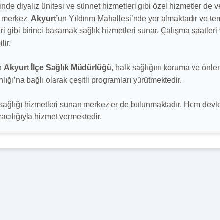
de diyaliz ünitesi ve sünnet hizmetleri gibi özel hizmetler de ve
u merkez,
Akyurt’
un Yıldırım Mahallesi’nde yer almaktadır ve tem
i gibi birinci basamak sağlık hizmetleri sunar. Çalışma saatleri v
lir.
an
Akyurt İlçe Sağlık Müdürlüğü
, halk sağlığını koruma ve önle
ğı’na bağlı olarak çeşitli programları yürütmektedir.
ş sağlığı hizmetleri sunan merkezler de bulunmaktadır. Hem dev
racılığıyla hizmet vermektedir.