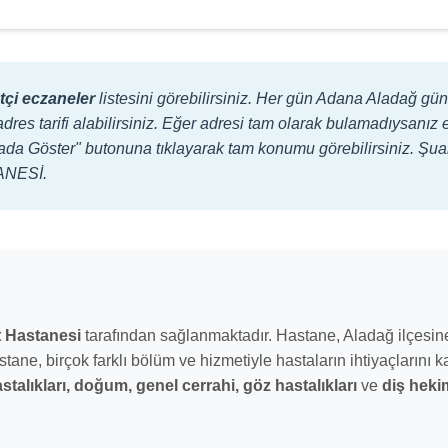
çi eczaneler
listesini görebilirsiniz. Her gün Adana Aladağ gü
adres tarifi alabilirsiniz. Eğer adresi tam olarak bulamadıysanız 
Haritada Göster" butonuna tıklayarak tam konumu görebilirsiniz. 
ZANESİ.
t Hastanesi
tarafından sağlanmaktadır. Hastane, Aladağ ilçesine
tane, birçok farklı bölüm ve hizmetiyle hastaların ihtiyaçlarını k
talıkları,
doğum, genel cerrahi, göz hastalıkları
ve
diş heki